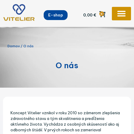
Preskočiť
na
0
E-shop
0,00
€
obsah
Domov
/ O nás
O nás
Koncept Vitelier vznikol v roku 2010 so zámerom zlepšenia
zdravotného stavu a tým skvalitnenia a predĺženia
aktívneho života. Vychádza z osobných skúseností ako aj
odborných štúdií. V prvých rokoch sa zameriaval