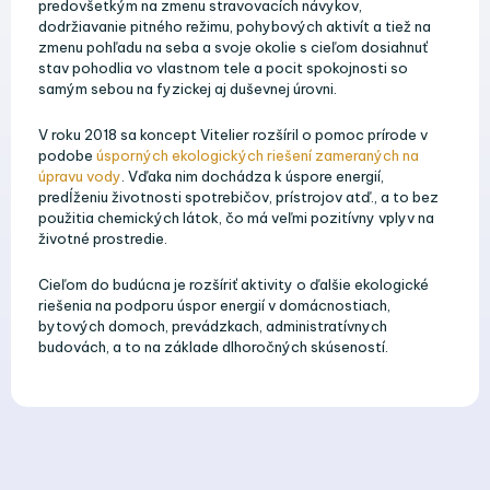
predovšetkým na zmenu stravovacích návykov,
dodržiavanie pitného režimu, pohybových aktivít a tiež na
zmenu pohľadu na seba a svoje okolie s cieľom dosiahnuť
stav pohodlia vo vlastnom tele a pocit spokojnosti so
samým sebou na fyzickej aj duševnej úrovni.
V roku 2018 sa koncept Vitelier rozšíril o pomoc prírode v
podobe
úsporných ekologických riešení zameraných na
úpravu vody
. Vďaka nim dochádza k úspore energií,
predĺženiu životnosti spotrebičov, prístrojov atď., a to bez
použitia chemických látok, čo má veľmi pozitívny vplyv na
životné prostredie.
Cieľom do budúcna je rozšíriť aktivity o ďalšie ekologické
riešenia na podporu úspor energií v domácnostiach,
bytových domoch, prevádzkach, administratívnych
budovách, a to na základe dlhoročných skúseností.