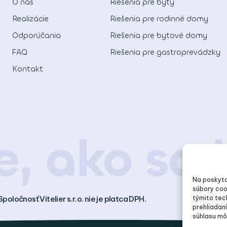
O nás
Riešenia pre byty
Realizácie
Riešenia pre rodinné domy
Odporúčania
Riešenia pre bytové domy
FAQ
Riešenia pre gastroprevádzky
Kontakt
e, ako sa 
Na poskyto
súbory coo
Spoločnosť Vitelier s.r.o. nie je platca DPH.
týmito tec
prehliadaní
súhlasu môž