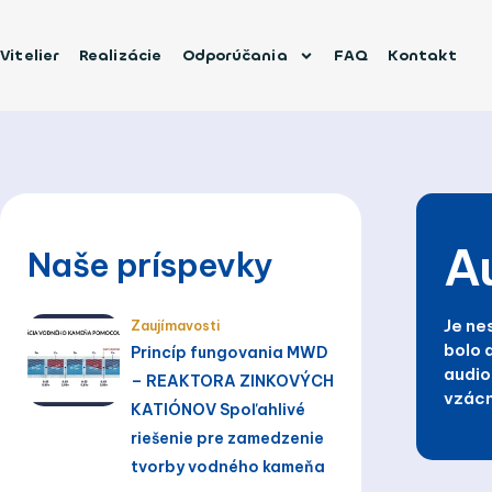
Preskočiť
na
Vitelier
Realizácie
Odporúčania
FAQ
Kontakt
obsah
Au
Naše príspevky
Je ne
Zaujímavosti
bolo a
Princíp fungovania MWD
audio
– REAKTORA ZINKOVÝCH
vzácn
KATIÓNOV Spoľahlivé
riešenie pre zamedzenie
tvorby vodného kameňa