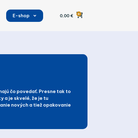
0
E-shop
0,00
€
a
majú čo povedať. Presne tak to
 a je skvelé, že je tu
kanie nových a tiež opakovanie