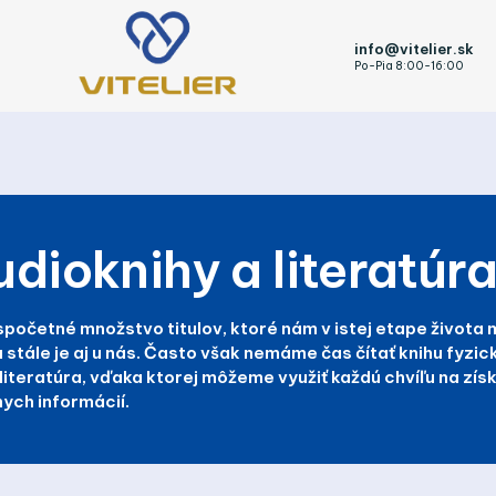
info@vitelier.sk
Po-Pia 8:00-16:00
dioknihy a literatúr
spočetné množstvo titulov, ktoré nám v istej etape života 
 stále je aj u nás. Často však nemáme čas čítať knihu fyzicky
literatúra, vďaka ktorej môžeme využiť každú chvíľu na zís
ych informácií.