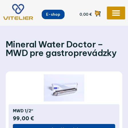
Preskočiť
na
0
E-shop
0,00
€
obsah
Mineral Water Doctor –
MWD pre gastroprevádzky
MWD 1/2″
99,00
€