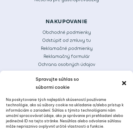
NAKUPOVANIE
Obchodné podmienky
Odstúpiť od zmluvy tu
Reklamačné podmienky
Reklamačný formulár
Ochrana osobných údajov
Alternatívne riešenie sporov
Spravujte súhlas so
Doprava
súbormi cookie
Tak dobre, ako
Na poskytovanie tých najlepších skúseností používame
technológie, ako sú súbory cookie na ukladanie a/alebo prístup k
sa len dá
informáciám o zariadení. Súhlas s týmito technológiami nám
umožní spracovávať údaje, ako je správanie pri prehliadaní alebo
jedinečné ID na tejto stránke. Nesúhlas alebo odvolanie súhlasu
Spoločnosť Vitelier s.r.o. nie je platca DPH.
môže nepriaznivo ovplyvniť určité vlastnosti a funkcie.