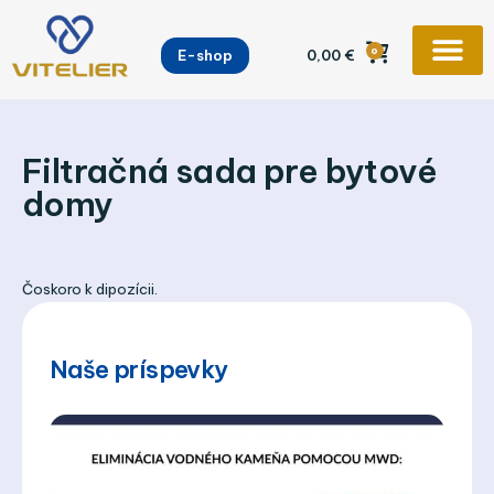
Preskočiť
na
0
E-shop
0,00
€
obsah
Filtračná sada pre bytové
domy
Čoskoro k dipozícii.
Naše príspevky