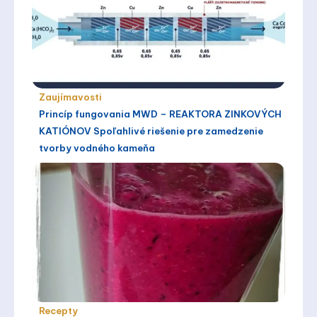
Zaujímavosti
Princíp fungovania MWD – REAKTORA ZINKOVÝCH
KATIÓNOV Spoľahlivé riešenie pre zamedzenie
tvorby vodného kameňa
Recepty