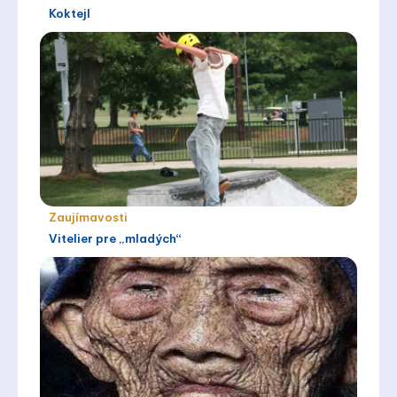
Koktejl
Zaujímavosti
Vitelier pre „mladých“